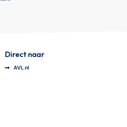
Direct naar
AVL.nl
tioneel en analytisch cookie beschrijving