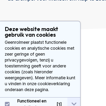
Deze website maakt
gebruik van cookies
Geenrolmeer plaatst functionele
Contact
cookies en analytische cookies met
zeer geringe of geen
Plesmanlaan 121
privacygevolgen, tenzij u
1066 CX Amsterdam
020 512 9111
toestemming geeft voor andere
cookies (zoals hieronder
weergegeven). Meer informatie kunt
u vinden in onze cookieverklaring
onderaan deze pagina.
Functioneel en
open / sluit Func
[1]