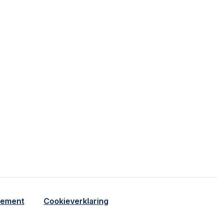
tioneel en analytisch cookie beschrijving
o cookie beschrijving
tement
Cookieverklaring