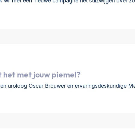
 wil met een nieuwe campagne het stilzwijgen over 
t het met jouw piemel?
n uroloog Oscar Brouwer en ervaringsdeskundige Martha