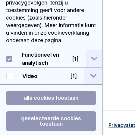
privacygevolgen, tenzij u
1066 CX Amsterdam
020 512 9111
toestemming geeft voor andere
cookies (zoals hieronder
weergegeven). Meer informatie kunt
u vinden in onze cookieverklaring
onderaan deze pagina.
Functioneel en
open / sluit Func
[1]
analytisch
open / sluit Vide
Video
[1]
alle cookies toestaan
geselecteerde cookies
toestaan
© 2026 - Geenrolmeer
Disclaimer
Privacysta