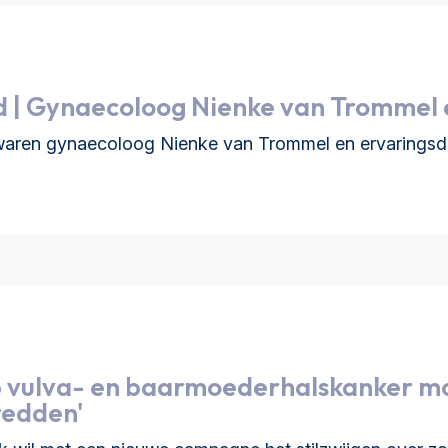
 | Gynaecoloog Nienke van Trommel 
ren gynaecoloog Nienke van Trommel en ervaringsdes
p vulva- en baarmoederhalskanker m
redden'