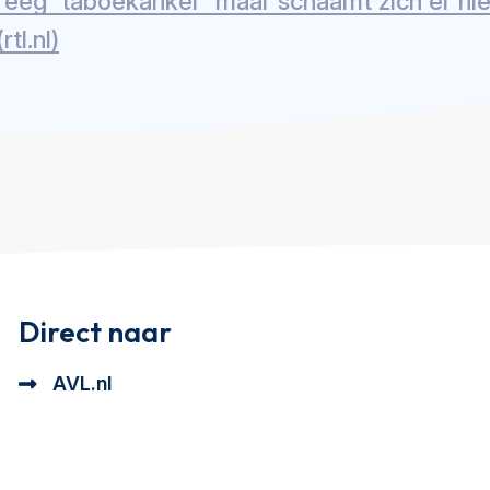
reeg 'taboekanker' maar schaamt zich er niet
tl.nl)
Direct naar
AVL.nl