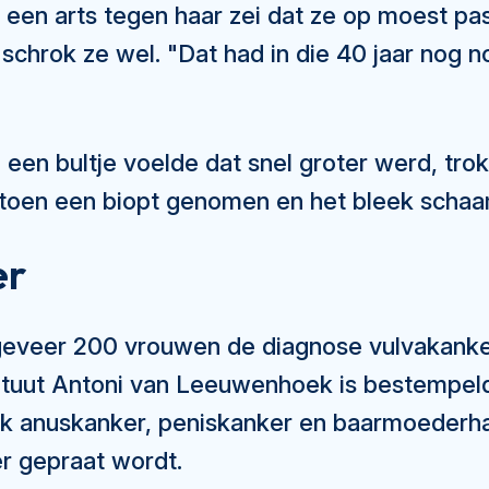
n een arts tegen haar zei dat ze op moest p
chrok ze wel. "Dat had in die 40 jaar nog n
een bultje voelde dat snel groter werd, trok
toen een biopt genomen en het bleek schaaml
er
ongeveer 200 vrouwen de diagnose vulvakanke
ituut Antoni van Leeuwenhoek is bestempeld
ok anuskanker, peniskanker en baarmoederha
er gepraat wordt.