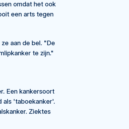
assen omdat het ook
ooit een arts tegen
 ze aan de bel. "De
ipkanker te zijn."
r. Een kankersoort
 als 'taboekanker'.
lskanker. Ziektes