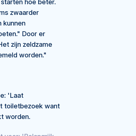
 starten hoe beter.
soms zwaarder
n kunnen
oeten." Door er
et zijn zeldzame
 gemeld worden."
: 'Laat
t toiletbezoek want
kt worden.