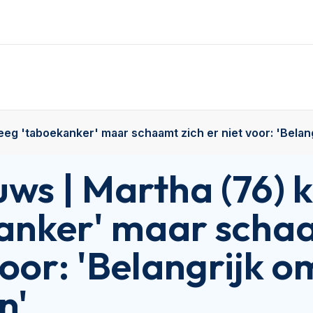
eeg 'taboekanker' maar schaamt zich er niet voor: 'Belang
uws | Martha (76) 
anker' maar schaa
voor: 'Belangrijk o
n'