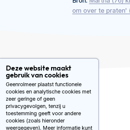
Bron:
Martha (76) k
om over te praten' (r
Deze website maakt
gebruik van cookies
Geenrolmeer plaatst functionele
Contact
cookies en analytische cookies met
zeer geringe of geen
Plesmanlaan 121
privacygevolgen, tenzij u
1066 CX Amsterdam
020 512 9111
toestemming geeft voor andere
cookies (zoals hieronder
weergegeven). Meer informatie kunt