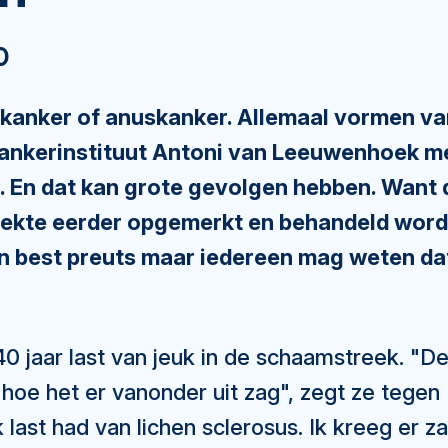
0
skanker of anuskanker. Allemaal vormen v
ankerinstituut Antoni van Leeuwenhoek me
t. En dat kan grote gevolgen hebben. Want
ziekte eerder opgemerkt en behandeld wor
en best preuts maar iedereen mag weten da
40 jaar last van jeuk in de schaamstreek. "De
oe het er vanonder uit zag", zegt ze tegen 
 last had van lichen sclerosus. Ik kreeg er z