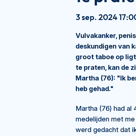
3 sep. 2024 17:0
Vulvakanker, peni
deskundigen van k
groot taboe op lig
te praten, kan de 
Martha (76): "Ik b
heb gehad."
Martha (76) had al 
medelijden met me h
werd gedacht dat ik