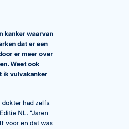
an kanker waarvan
rken dat er een
 door er meer over
den. Weet ook
t ik vulvakanker
 dokter had zelfs
Editie NL. "Jaren
alf voor en dat was