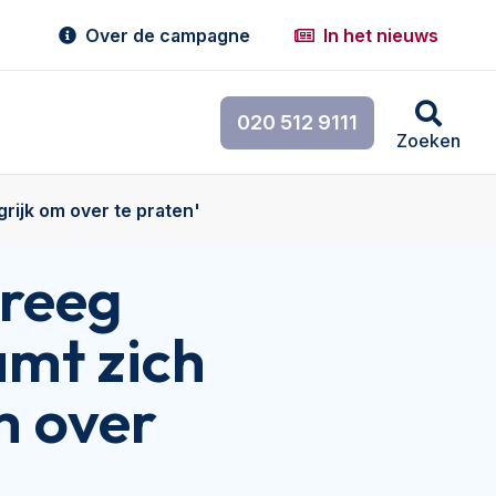
Over de campagne
In het nieuws
020 512 9111
Zoeken
rijk om over te praten'
kreeg
mt zich
m over