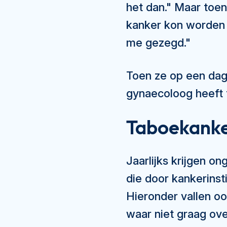
het dan." Maar toe
kanker kon worden s
me gezegd."
Toen ze op een dag 
gynaecoloog heeft 
Taboekank
Jaarlijks krijgen 
die door kankerinst
Hieronder vallen o
waar niet graag ov